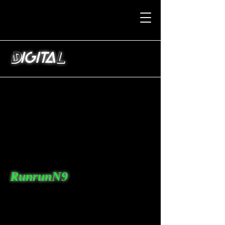
D
IGITA
L
RunrunN9