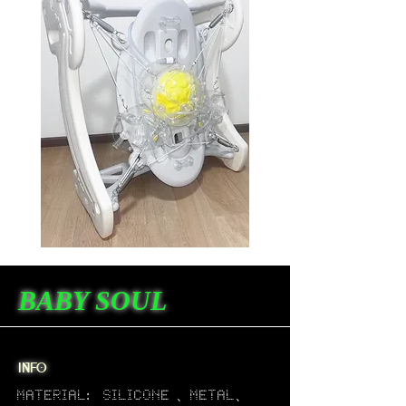
BABY SOUL
info
material: silicone 、metal、